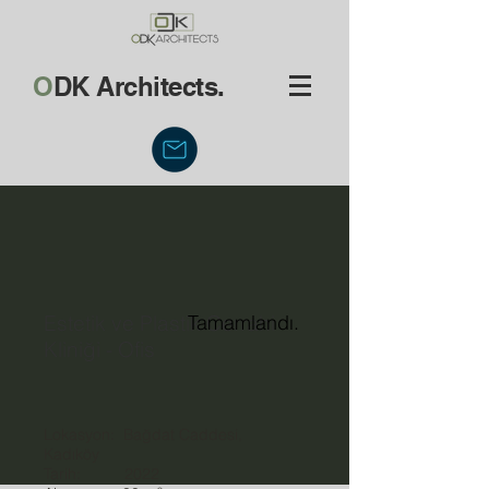
O
DK Architects.
Estetik ve Plastik Cerrahi
Tamamlandı.
Kliniği - Ofis
Lokasyon: Bağdat Caddesi,
Kadıköy
Tarih: 2022