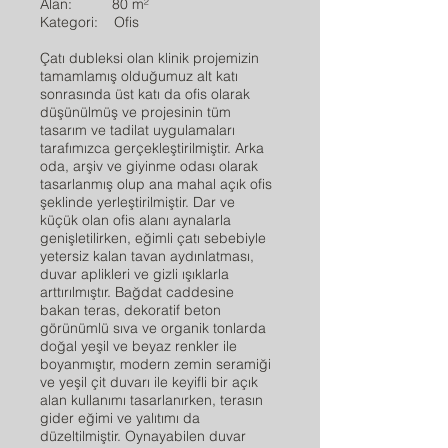
Alan: 80 m²
Kategori: Ofis
Çatı dubleksi olan klinik projemizin
tamamlamış olduğumuz alt katı
sonrasında üst katı da ofis olarak
düşünülmüş ve projesinin tüm
tasarım ve tadilat uygulamaları
tarafımızca gerçekleştirilmiştir. Arka
oda, arşiv ve giyinme odası olarak
tasarlanmış olup ana mahal açık ofis
şeklinde yerleştirilmiştir. Dar ve
küçük olan ofis alanı aynalarla
genişletilirken, eğimli çatı sebebiyle
yetersiz kalan tavan aydınlatması,
duvar aplikleri ve gizli ışıklarla
arttırılmıştır. Bağdat caddesine
bakan teras, dekoratif beton
görünümlü sıva ve organik tonlarda
doğal yeşil ve beyaz renkler ile
boyanmıştır, modern zemin seramiği
ve yeşil çit duvarı ile keyifli bir açık
alan kullanımı tasarlanırken, terasın
gider eğimi ve yalıtımı da
düzeltilmiştir. Oynayabilen duvar