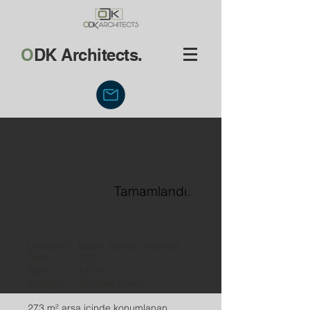
O
DK Architects.
Villa 02
Tamamlandı.
Lokasyon: Kilyos, Sarıyer, İstanbul
Tarih: 2021
Alan: 120 m²
Kategori: Müstakil Konut
273 m² arsa içinde konumlanan