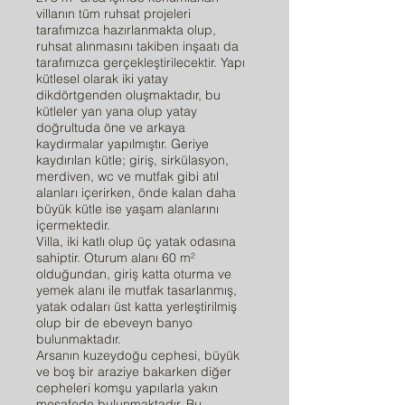
villanın tüm ruhsat projeleri
tarafımızca hazırlanmakta olup,
ruhsat alınmasını takiben inşaatı da
tarafımızca gerçekleştirilecektir. Yapı
kütlesel olarak iki yatay
dikdörtgenden oluşmaktadır, bu
kütleler yan yana olup yatay
doğrultuda öne ve arkaya
kaydırmalar yapılmıştır. Geriye
kaydırılan kütle; giriş, sirkülasyon,
merdiven, wc ve mutfak gibi atıl
alanları içerirken, önde kalan daha
büyük kütle ise yaşam alanlarını
içermektedir.
Villa, iki katlı olup üç yatak odasına
sahiptir. Oturum alanı 60 m²
olduğundan, giriş katta oturma ve
yemek alanı ile mutfak tasarlanmış,
yatak odaları üst katta yerleştirilmiş
olup bir de ebeveyn banyo
bulunmaktadır.
Arsanın kuzeydoğu cephesi, büyük
ve boş bir araziye bakarken diğer
cepheleri komşu yapılarla yakın
mesafede bulunmaktadır. Bu